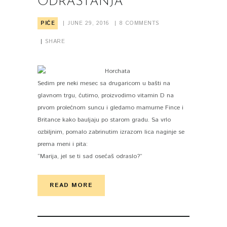
ODRASTANJA
PIĆE
JUNE 29, 2016
8
COMMENTS
SHARE
Sedim pre neki mesec sa drugaricom u bašti na
glavnom trgu, ćutimo, proizvodimo vitamin D na
prvom prolećnom suncu i gledamo mamurne Fince i
Britance kako bauljaju po starom gradu. Sa vrlo
ozbiljnim, pomalo zabrinutim izrazom lica naginje se
prema meni i pita:
“Marija, jel se ti sad osećaš odraslo?”
READ MORE