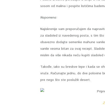
sosom od malina i pospite listićima badema
Napomena:
Najiskrenije vam preporučujem da napravi
za sladoled iz navedenog posta, s tim što
obavezno dodajte semenke mahune vanile il
vanile veoma bitan za ovaj recept. Sladole
mislim da više nikada neću kupiti sladoled
Takođe, iako su breskve lepe i kada se ohl
vruće. Računajte jednu, do dve polovine br
pre nego što ste poslužili desert.
Z