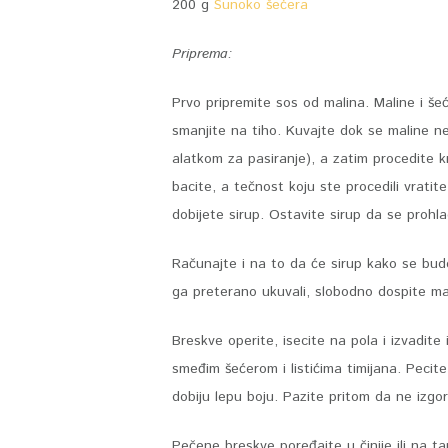
200 g
Sunoko šećera
Priprema:
Prvo pripremite sos od malina. Maline i šeć
smanjite na tiho. Kuvajte dok se maline n
alatkom za pasiranje), a zatim procedite 
bacite, a tečnost koju ste procedili vrati
dobijete sirup. Ostavite sirup da se prohl
Računajte i na to da će sirup kako se bud
ga preterano ukuvali, slobodno dospite ma
Breskve operite, isecite na pola i izvadite
smeđim šećerom i listićima timijana. Pecit
dobiju lepu boju. Pazite pritom da ne izgor
Pečene breskve poređajte u činije ili na tan