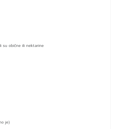
li su obične ili nektarine
no je)