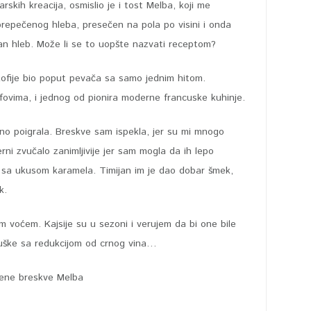
rskih kreacija, osmislio je i tost Melba, koji me
 prepečenog hleba, presečen na pola po visini i onda
an hleb. Može li se to uopšte nazvati receptom?
skofije bio poput pevača sa samo jednim hitom.
fovima, i jednog od pionira moderne francuske kuhinje.
no poigrala. Breskve sam ispekla, jer su mi mnogo
erni zvučalo zanimljivije jer sam mogla da ih lepo
a sa ukusom karamela. Timijan im je dao dobar šmek,
k.
m voćem. Kajsije su u sezoni i verujem da bi one bile
ruške sa redukcijom od crnog vina…