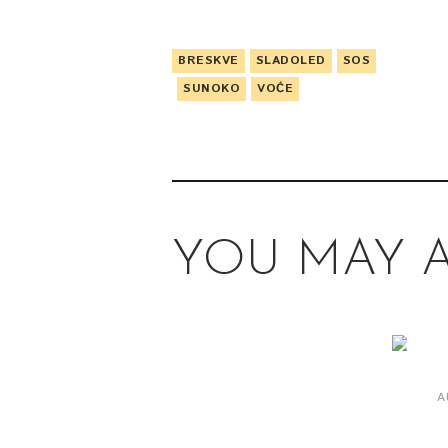
BRESKVE
SLADOLED
SOS
SUNOKO
VOĆE
YOU MAY A
A