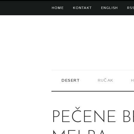
HOME
KONTAKT
ENGLISH
RS
DESERT
RUČAK
H
PEČENE B