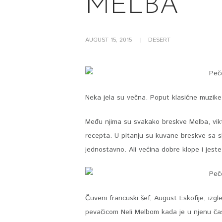
MELBA
AUGUST 15, 2015
DESERT
Neka jela su večna. Poput klasične muzike
Među njima su svakako breskve Melba, vikto
recepta. U pitanju su kuvane breskve sa s
jednostavno. Ali većina dobre klope i jest
Čuveni francuski šef, August Eskofije, iz
pevačicom Neli Melbom kada je u njenu čas