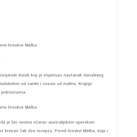
.
rijanski klasik koji je inspirisao nastanak današnjeg
ladoledom od vanile i sosom od malina. Krajnje
e jednostavna.
gleda je bio veoma očaran australijskom operskom
t kreirao čak dva recepta. Pored breskvi Melba, koje i