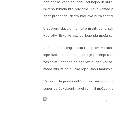
dan danas važe za jednu od najboljih kulina
iskreno nikada nije privlačio. To je komad
opet prepečen. Nešto kao dva puta tostir
U svakom slučaju, nemojte misliti da je E
Naprotiv, Eskofije važi za legendu među še
Ja sam se sa originalnim receptom minimal
lepe kada su sa grila, ali mi je pečenje u r
zasladim i odozgo se napravila lepa koric
mada mislim da bi jako lepo išao i matičnja
Verujem da je ovo odlično i sa nekim drugi
super sa čokoladnim prelivom, ili možda k