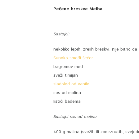
Pečene breskve Melba
Sastojci:
nekoliko lepih, zrelih breskvi, nije bitno da 
Sunoko smeđi šećer
bagremov med
sveži timijan
sladoled od vanile
sos od malina
listići badema
Sastojci sos od malina
400 g malina (svežih ili zamrznutih, svejed