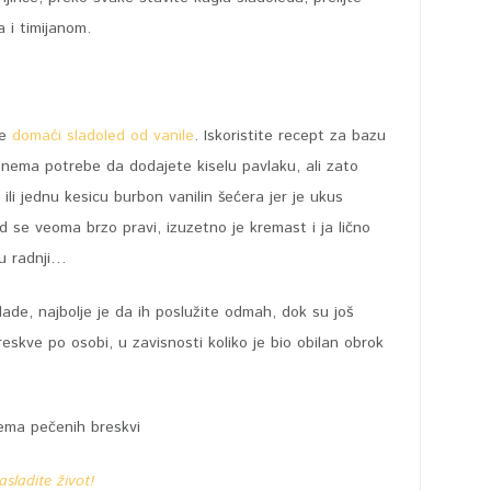
 i timijanom.
te
domaći sladoled od vanile
. Iskoristite recept za bazu
 nema potrebe da dodajete kiselu pavlaku, ali zato
i jednu kesicu burbon vanilin šećera jer je ukus
d se veoma brzo pravi, izuzetno je kremast i ja lično
 u radnji…
ade, najbolje je da ih poslužite odmah, dok su još
eskve po osobi, u zavisnosti koliko je bio obilan obrok
asladite život!