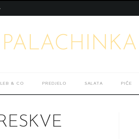
S
PALACHINKA
LEB & CO
PREDJELO
SALATA
PIĆE
RESKVE