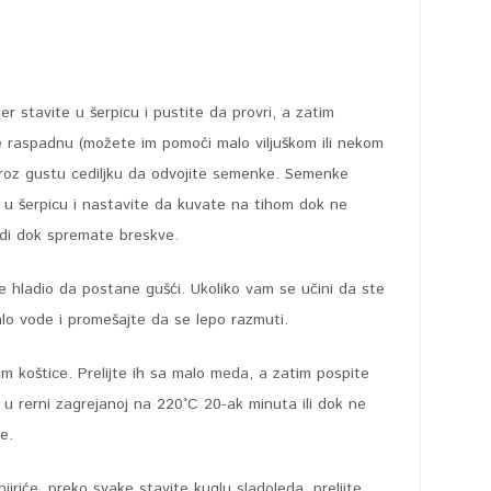
er stavite u šerpicu i pustite da provri, a zatim
e raspadnu (možete im pomoći malo viljuškom ili nekom
kroz gustu cediljku da odvojite semenke. Semenke
te u šerpicu i nastavite da kuvate na tihom dok ne
adi dok spremate breskve.
e hladio da postane gušći. Ukoliko vam se učini da ste
lo vode i promešajte da se lepo razmuti.
 im koštice. Prelijte ih sa malo meda, a zatim pospite
e u rerni zagrejanoj na 220°C 20-ak minuta ili dok ne
e.
jiriće, preko svake stavite kuglu sladoleda, prelijte