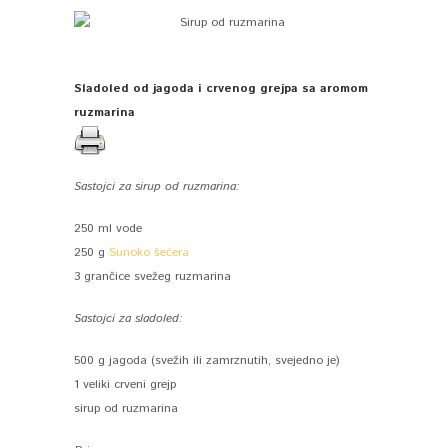
Sladoled od jagoda i crvenog grejpa sa aromom
ruzmarina
Sastojci za sirup od ruzmarina:
250 ml vode
250 g
Sunoko šećera
3 grančice svežeg ruzmarina
Sastojci za sladoled:
500 g jagoda (svežih ili zamrznutih, svejedno je)
1 veliki crveni grejp
sirup od ruzmarina