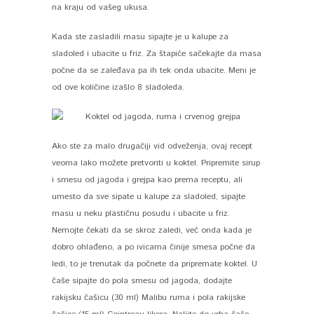
na kraju od vašeg ukusa.
Kada ste zasladili masu sipajte je u kalupe za
sladoled i ubacite u friz. Za štapiće sačekajte da masa
počne da se zaleđava pa ih tek onda ubacite. Meni je
od ove količine izašlo 8 sladoleda.
Ako ste za malo drugačiji vid odveženja, ovaj recept
veoma lako možete pretvoriti u koktel. Pripremite sirup
i smesu od jagoda i grejpa kao prema receptu, ali
umesto da sve sipate u kalupe za sladoled, sipajte
masu u neku plastičnu posudu i ubacite u friz.
Nemojte čekati da se skroz zaledi, već onda kada je
dobro ohlađeno, a po ivicama činije smesa počne da
ledi, to je trenutak da počnete da pripremate koktel. U
čaše sipajte do pola smesu od jagoda, dodajte
rakijsku čašicu (30 ml) Malibu ruma i pola rakijske