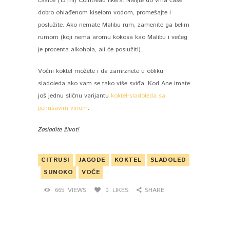
čašice (15 ml) Cointreau likera. Nalijte do vrha čaše
dobro ohlađenom kiselom vodom, promešajte i
poslužite. Ako nemate Malibu rum, zamenite ga belim
rumom (koji nema aromu kokosa kao Malibu i većeg
je procenta alkohola, ali će poslužiti).
Voćni koktel možete i da zamrznete u obliku
sladoleda ako vam se tako više sviđa. Kod Ane imate
još jednu sličnu varijantu
koktel-sladoleda sa
penušavim vinom
.
Zasladite život!
CITRUSI
JAGODE
KOKTEL
SLADOLED
SUNOKO
VOĆE
665
VIEWS
0
LIKES
SHARE