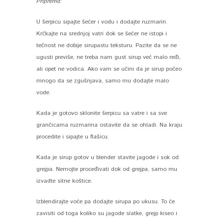
Priprema:
U šerpicu sipajte šećer i vodu i dodajte ruzmarin.
Krčkajte na srednjoj vatri dok se šećer ne istopi i
tečnost ne dobije sirupastu teksturu. Pazite da se ne
ugusti previše, ne treba nam gust sirup već malo ređi,
ali opet ne vodica. Ako vam se učini da je sirup počeo
mnogo da se zgušnjava, samo mu dodajte malo
vode.
Kada je gotovo sklonite šerpicu sa vatre i sa sve
grančicama ruzmarina ostavite da se ohladi. Na kraju
procedite i sipajte u flašicu.
Kada je sirup gotov u blender stavite jagode i sok od
grejpa. Nemojte proceđivati dok od grejpa, samo mu
izvadte sitne koštice.
Izblendirajte voće pa dodajte sirupa po ukusu. To će
zavisiti od toga koliko su jagode slatke, grejp kiseo i