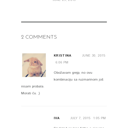
2 COMMENTS
KRISTINA
JUNE 30, 2015
6:06 PM
Obožavam grejp, no ovu
kombinaciju sa ruzmarinom još
nisam probala.
Morati ću. ;)
IVA
JULY 7, 2015
1:05 PM