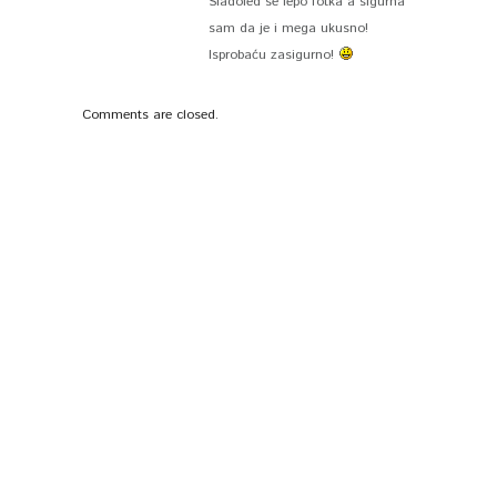
Sladoled se lepo fotka a sigurna
sam da je i mega ukusno!
Isprobaću zasigurno!
Comments are closed.