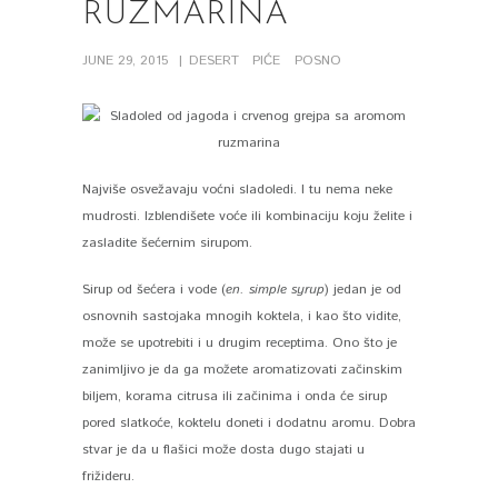
RUZMARINA
JUNE 29, 2015
DESERT
PIĆE
POSNO
Najviše osvežavaju voćni sladoledi. I tu nema neke
mudrosti. Izblendišete voće ili kombinaciju koju želite i
zasladite šećernim sirupom.
Sirup od šećera i vode (
en. simple syrup
) jedan je od
osnovnih sastojaka mnogih koktela, i kao što vidite,
može se upotrebiti i u drugim receptima. Ono što je
zanimljivo je da ga možete aromatizovati začinskim
biljem, korama citrusa ili začinima i onda će sirup
pored slatkoće, koktelu doneti i dodatnu aromu. Dobra
stvar je da u flašici može dosta dugo stajati u
frižideru.