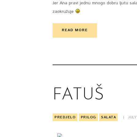
Jer Ana pravi jednu mnogo dobru ljutu sala
zaokružuje
READ MORE
FATUŠ
PREDJELO
PRILOG
SALATA
JULY