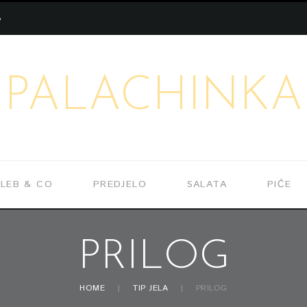
S
PALACHINKA
LEB & CO
PREDJELO
SALATA
PIĆE
PRILOG
HOME
TIP JELA
PRILOG