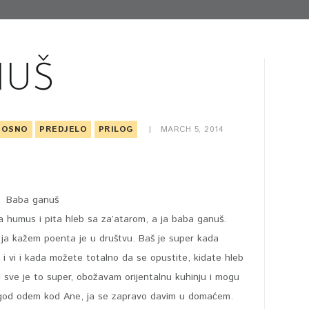
NUŠ
POSNO
PREDJELO
PRILOG
MARCH 5, 2014
la humus i pita hleb sa za’atarom, a ja baba ganuš.
m ja kažem poenta je u društvu. Baš je super kada
ko i vi i kada možete totalno da se opustite, kidate hleb
. I sve je to super, obožavam orijentalnu kuhinju i mogu
 god odem kod Ane, ja se zapravo davim u domaćem.