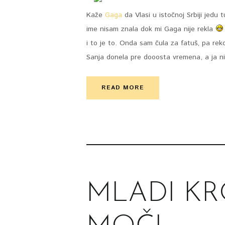
Kaže
Gaga
da Vlasi u istočnoj Srbiji jedu 
ime nisam znala dok mi Gaga nije rekla
i to je to. Onda sam čula za fatuš, pa rek
Sanja donela pre dooosta vremena, a ja n
READ MORE
MLADI KR