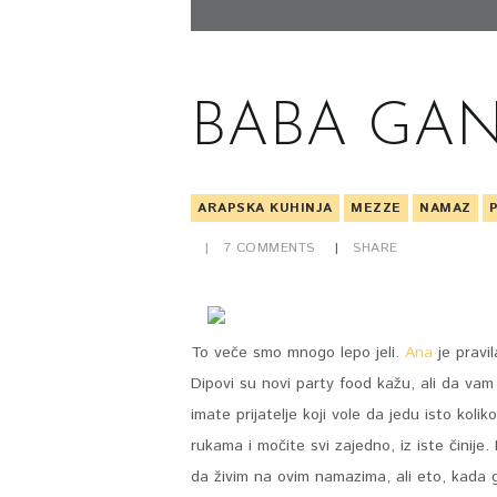
BABA GA
ARAPSKA KUHINJA
MEZZE
NAMAZ
7
COMMENTS
SHARE
To veče smo mnogo lepo jeli.
Ana
je pravi
Dipovi su novi party food kažu, ali da va
imate prijatelje koji vole da jedu isto koli
rukama i močite svi zajedno, iz iste činije
da živim na ovim namazima, ali eto, kada