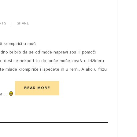
NTS
SHARE
no bi bilo da se od moče napravi sos ili pomoči
o, desi se nekad i to da lonče moče završi u frižideru.
e mlade krompiriće i ispečete ih u rerni. A ako u frizu
READ MORE
ika…