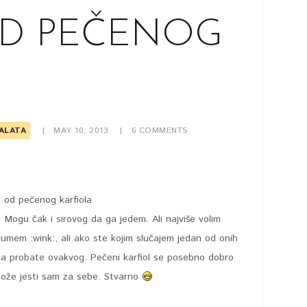
OD PEČENOG
ALATA
MAY 10, 2013
6
COMMENTS
 Mogu čak i sirovog da ga jedem. Ali najviše volim
umem :wink:, ali ako ste kojim slučajem jedan od onih
 ga probate ovakvog. Pečeni karfiol se posebno dobro
može jesti sam za sebe. Stvarno