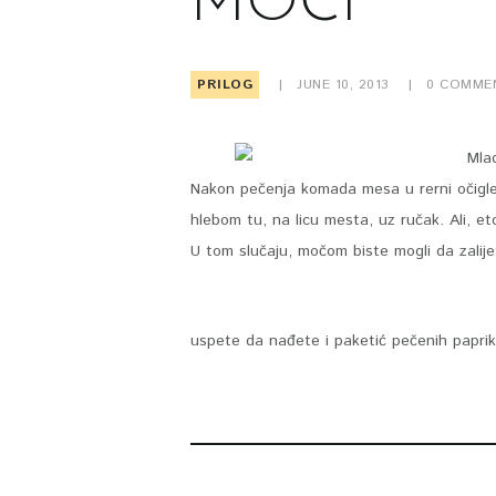
MOČI
PRILOG
JUNE 10, 2013
0
COMME
Nakon pečenja komada mesa u rerni očigled
hlebom tu, na licu mesta, uz ručak. Ali, et
U tom slučaju, močom biste mogli da zalijet
uspete da nađete i paketić pečenih papr