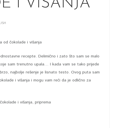
 I VIŠANJA
LISH
ednostavne recepte. Delimično i zato što sam se malo
u koje sam trenutno upala… I kada vam se tako prijede
brzo, najbolje rešenje je lisnato testo. Ovog puta sam
kolade i višanja i mogu vam reći da je odlično za