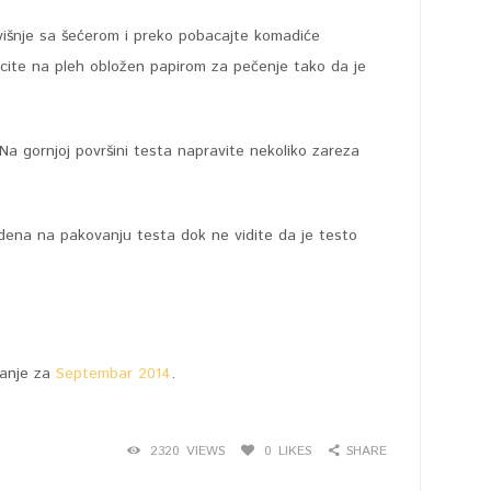
višnje sa šećerom i preko pobacajte komadiće
cite na pleh obložen papirom za pečenje tako da je
a gornjoj površini testa napravite nekoliko zareza
edena na pakovanju testa dok ne vidite da je testo
danje za
Septembar 2014
.
2320
VIEWS
0
LIKES
SHARE