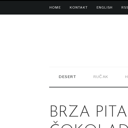
HOME
KONTAKT
ENGLISH
RS
DESERT
RUČAK
H
BRZA PIT