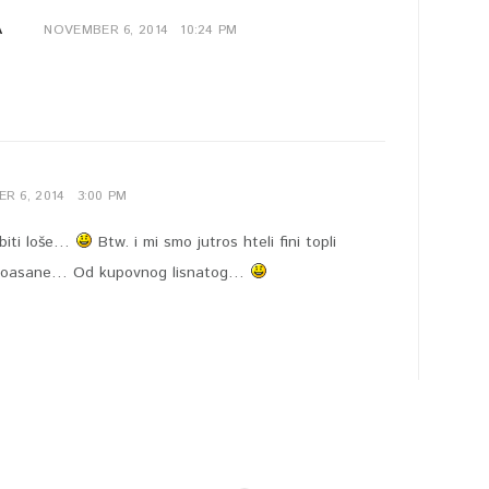
A
NOVEMBER 6, 2014
10:24 PM
R 6, 2014
3:00 PM
biti loše…
Btw. i mi smo jutros hteli fini topli
 kroasane… Od kupovnog lisnatog…