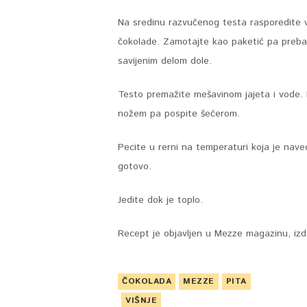
Na sredinu razvučenog testa rasporedite 
čokolade. Zamotajte kao paketić pa preba
savijenim delom dole.
Testo premažite mešavinom jajeta i vode. N
nožem pa pospite šećerom.
Pecite u rerni na temperaturi koja je nav
gotovo.
Jedite dok je toplo.
Recept je objavljen u Mezze magazinu, iz
ČOKOLADA
MEZZE
PITA
VIŠNJE