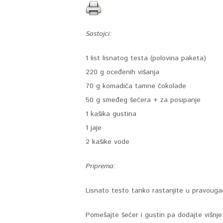
Sastojci:
1 list lisnatog testa (polovina paketa)
220 g oceđenih višanja
70 g komadića tamne čokolade
50 g smeđeg šećera + za posipanje
1 kašika gustina
1 jaje
2 kašike vode
Priprema:
Lisnato testo tanko rastanjite u pravouga
Pomešajte šećer i gustin pa dodajte višnje