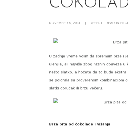
ČOKOLADE
NOVEMBER 5, 2014
DESERT
| READ IN ENG
U zadnje vreme volim da spremam brze i j
ulenjila, ali najviše zbog raznih obaveza 
nešto slatko, a hoćete da to bude ekstra 
se poigrala sa proverenom kombinacijom čo
slatki doručak ili brzu večeru.
Brza pita od čokolade i višanja