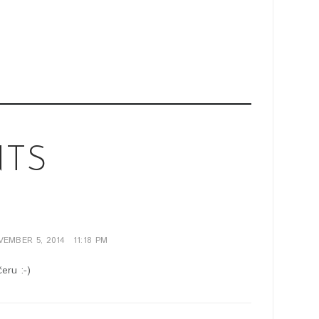
TS
EMBER 5, 2014
11:18 PM
čeru :-)