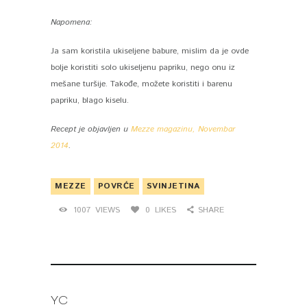
Napomena:
Ja sam koristila ukiseljene babure, mislim da je ovde
bolje koristiti solo ukiseljenu papriku, nego onu iz
mešane turšije. Takođe, možete koristiti i barenu
papriku, blago kiselu.
Recept je objavljen u
Mezze magazinu, Novembar
2014
.
MEZZE
POVRĆE
SVINJETINA
1007
VIEWS
0
LIKES
SHARE
YOU MAY ALSO LIKE