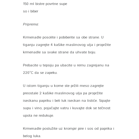
150 ml bistre povrtne supe
so i biber
Priprema:
Krmenadle posolite i pobiberite sa obe strane. U
tiganju zagrejte 4 kašike maslinovog ulja i propržite
krmenadle sa svake strane da uhvate boju.
Prebacite u tepsiju pa ubacite u rernu zagrejanu na
220°C da se zapeku.
U istom tiganju u kome ste pržili meso zagrejte
preostale 2 kašike maslinovog ulja pa propržite
iseckanu papriku i beli luk iseckan na listiće. Sipajte
supu i vino, pojačajte vatru i kuvajte dok se tečnost
upola ne redukuje.
Krmenadle poslužite uz krompir pire i sos od paprika i
belog luka.