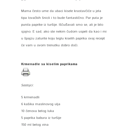
Mama često ume da ubaci kisele krastavčiće u jela
tipa lovačkih šnicli i to bude fantastično. Par puta je
punila paprike iz turšije. Iščuđavali smo se, ali je bilo
sjajno. E sad, ako ste nekim čudom uspeli da kao i mi
u špajzu zaturite koju teglu kiselih paprika ovaj recept
će vam u ovom trenutku dobro doći.
Krmenadle sa kiselim paprikama
Sastojci:
5 krmenadli
6 kašika maslinovog ulja
10 čenova belog luka
5 paprika babura iz turšije
150 ml belog vina