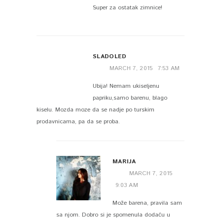
Super za ostatak zimnice!
SLADOLED
MARCH 7, 2015
7:53 AM
Ubija! Nemam ukiseljenu
papriku,samo barenu, blago
kiselu. Mozda moze da se nadje po turskim
prodavnicama, pa da se proba.
MARIJA
MARCH 7, 2015
9:03 AM
Može barena, pravila sam
sa njom. Dobro si je spomenula dodaću u