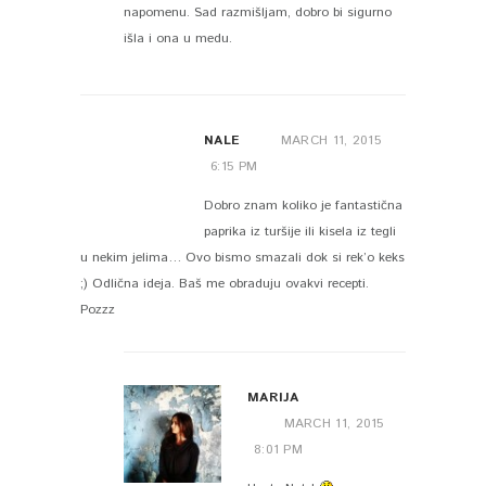
napomenu. Sad razmišljam, dobro bi sigurno
išla i ona u medu.
NALE
MARCH 11, 2015
6:15 PM
Dobro znam koliko je fantastična
paprika iz turšije ili kisela iz tegli
u nekim jelima… Ovo bismo smazali dok si rek’o keks
;) Odlična ideja. Baš me obraduju ovakvi recepti.
Pozzz
MARIJA
MARCH 11, 2015
8:01 PM