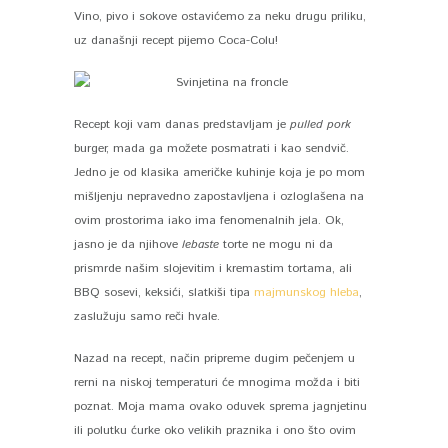
Vino, pivo i sokove ostavićemo za neku drugu priliku,
uz današnji recept pijemo Coca-Colu!
Recept koji vam danas predstavljam je
pulled pork
burger, mada ga možete posmatrati i kao sendvič.
Jedno je od klasika američke kuhinje koja je po mom
mišljenju nepravedno zapostavljena i ozloglašena na
ovim prostorima iako ima fenomenalnih jela. Ok,
jasno je da njihove
lebaste
torte ne mogu ni da
prismrde našim slojevitim i kremastim tortama, ali
BBQ sosevi, keksići, slatkiši tipa
majmunskog hleba
,
zaslužuju samo reči hvale.
Nazad na recept, način pripreme dugim pečenjem u
rerni na niskoj temperaturi će mnogima možda i biti
poznat. Moja mama ovako oduvek sprema jagnjetinu
ili polutku ćurke oko velikih praznika i ono što ovim