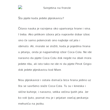
Šta pijete kada jedete pljeskavicu?
Čitava nauka je razvijena oko uparivanja hrane i vina.
I treba. Ako prilikom izbora pića napravite dobar izbor,
ono će samo potencirati ono najbolje od jela i
obrnuto. Ali, morate se složiti, kada je pojedina hrana
u pitanju, onda je najpametniji izbor Coca-Cola. Ne ide
naravno da pijete Coca-Colu dok negde na obali mora
jedete ribu, ali isto tako ne ide ni da pijete Pinot Grigio
dok jedete pljeskavicu kod Mare.
Nisu pljeskavice i ostala domaća brza hrana jedino uz
šta se savršeno slaže Coca-Cola. Tu su i kineska i
slične kuhinje, i naravno, velika većina ljutih jela. Jer
ko voli ljuto, poznat mu je i prijatan osećaj peckanja
mehurića na jeziku.