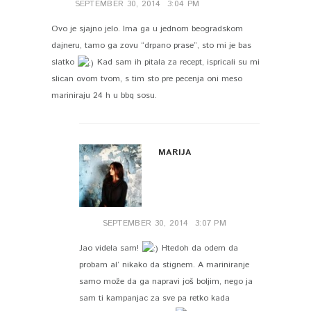
SEPTEMBER 30, 2014
3:04 PM
Ovo je sjajno jelo. Ima ga u jednom beogradskom
dajneru, tamo ga zovu “drpano prase”, sto mi je bas
slatko
Kad sam ih pitala za recept, ispricali su mi
slican ovom tvom, s tim sto pre pecenja oni meso
mariniraju 24 h u bbq sosu.
MARIJA
SEPTEMBER 30, 2014
3:07 PM
Jao videla sam!
Htedoh da odem da
probam al’ nikako da stignem. A mariniranje
samo može da ga napravi još boljim, nego ja
sam ti kampanjac za sve pa retko kada