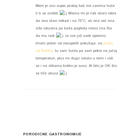
Meni je ovo super, probaj baš me zanima hoće
li ti se svideti
Mama mi je čak skoro rekla
da ona stavi nekad i na 70°C, ali ona već ima
više iskustva pa kada pogleda meso zna šta
da mu radi
Ja sve još uvek oprezno.
Imam jedan od neuspelih pokušaja, na
postu
od Božića
, tu sam žurila pa sam pekla na jačoj
temperaturi, plus mi dugo ostalo u rerni i vidi
se i na slikama koliko je suvo. Al bilo je OK što
se tiče ukusa
PORODICNE GASTRONOMIJE