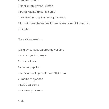
2 kašike meda
3 kašike jabukovog sirćeta
1 puna kašika (pikant) senfa
2 kašičice nekog čili sosa po izboru
1 kg svinjske plećke bez koske, isečene na 2 komada
so i biber
Sastojci za salatu:
1/2 glavice kupusa srednje veličine
2-3 srednje šargarepe
2 mlada luka
1 crvena paprika
5 kašika kisele pavlake od 20% mm
2 kašike majoneza
1 kašičica senfa
so i biber po ukusu
I još: