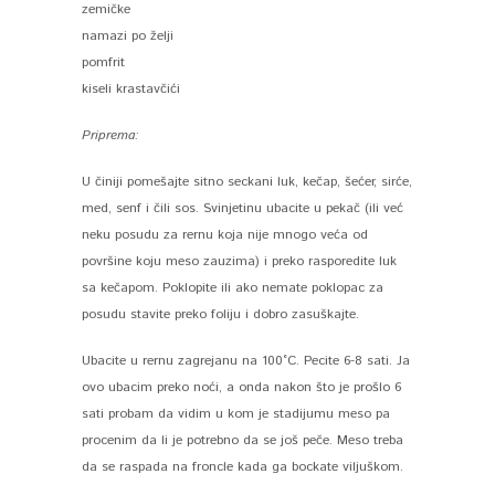
zemičke
namazi po želji
pomfrit
kiseli krastavčići
Priprema:
U činiji pomešajte sitno seckani luk, kečap, šećer, sirće,
med, senf i čili sos. Svinjetinu ubacite u pekač (ili već
neku posudu za rernu koja nije mnogo veća od
površine koju meso zauzima) i preko rasporedite luk
sa kečapom. Poklopite ili ako nemate poklopac za
posudu stavite preko foliju i dobro zasuškajte.
Ubacite u rernu zagrejanu na 100°C. Pecite 6-8 sati. Ja
ovo ubacim preko noći, a onda nakon što je prošlo 6
sati probam da vidim u kom je stadijumu meso pa
procenim da li je potrebno da se još peče. Meso treba
da se raspada na froncle kada ga bockate viljuškom.