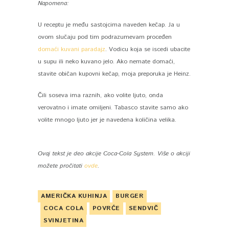
Napomena:
U receptu je među sastojcima naveden kečap. Ja u
ovom slučaju pod tim podrazumevam proceđen
domaći kuvani paradajz
. Vodicu koja se iscedi ubacite
u supu ili neko kuvano jelo. Ako nemate domaći,
stavite običan kupovni kečap, moja preporuka je Heinz.
Čili soseva ima raznih, ako volite ljuto, onda
verovatno i imate omiljeni. Tabasco stavite samo ako
volite mnogo ljuto jer je navedena količina velika.
Ovaj tekst je deo akcije Coca-Cola System. Više o akciji
možete pročitati
ovde
.
AMERIČKA KUHINJA
BURGER
COCA COLA
POVRĆE
SENDVIČ
SVINJETINA