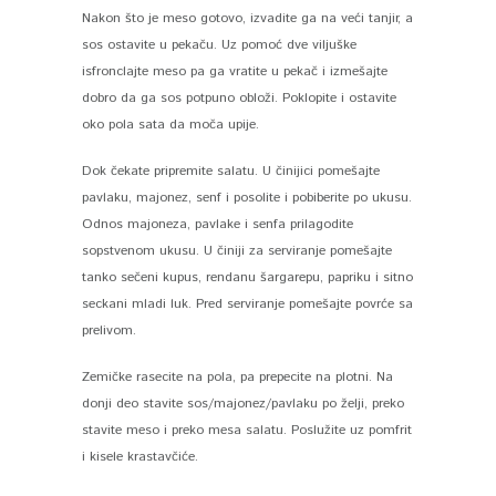
Nakon što je meso gotovo, izvadite ga na veći tanjir, a
sos ostavite u pekaču. Uz pomoć dve viljuške
isfronclajte meso pa ga vratite u pekač i izmešajte
dobro da ga sos potpuno obloži. Poklopite i ostavite
oko pola sata da moča upije.
Dok čekate pripremite salatu. U činijici pomešajte
pavlaku, majonez, senf i posolite i pobiberite po ukusu.
Odnos majoneza, pavlake i senfa prilagodite
sopstvenom ukusu. U činiji za serviranje pomešajte
tanko sečeni kupus, rendanu šargarepu, papriku i sitno
seckani mladi luk. Pred serviranje pomešajte povrće sa
prelivom.
Zemičke rasecite na pola, pa prepecite na plotni. Na
donji deo stavite sos/majonez/pavlaku po želji, preko
stavite meso i preko mesa salatu. Poslužite uz pomfrit
i kisele krastavčiće.