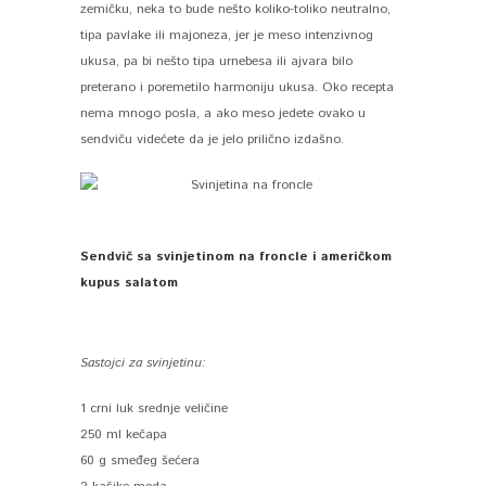
zemičku, neka to bude nešto koliko-toliko neutralno,
tipa pavlake ili majoneza, jer je meso intenzivnog
ukusa, pa bi nešto tipa urnebesa ili ajvara bilo
preterano i poremetilo harmoniju ukusa. Oko recepta
nema mnogo posla, a ako meso jedete ovako u
sendviču videćete da je jelo prilično izdašno.
Sendvič sa svinjetinom na froncle i američkom
kupus salatom
Sastojci za svinjetinu:
1 crni luk srednje veličine
250 ml kečapa
60 g smeđeg šećera