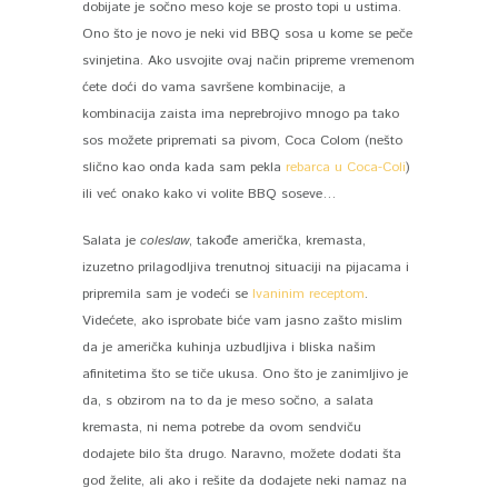
dobijate je sočno meso koje se prosto topi u ustima.
Ono što je novo je neki vid BBQ sosa u kome se peče
svinjetina. Ako usvojite ovaj način pripreme vremenom
ćete doći do vama savršene kombinacije, a
kombinacija zaista ima neprebrojivo mnogo pa tako
sos možete pripremati sa pivom, Coca Colom (nešto
slično kao onda kada sam pekla
rebarca u Coca-Coli
)
ili već onako kako vi volite BBQ soseve…
Salata je
coleslaw
, takođe američka, kremasta,
izuzetno prilagodljiva trenutnoj situaciji na pijacama i
pripremila sam je vodeći se
Ivaninim receptom
.
Videćete, ako isprobate biće vam jasno zašto mislim
da je američka kuhinja uzbudljiva i bliska našim
afinitetima što se tiče ukusa. Ono što je zanimljivo je
da, s obzirom na to da je meso sočno, a salata
kremasta, ni nema potrebe da ovom sendviču
dodajete bilo šta drugo. Naravno, možete dodati šta
god želite, ali ako i rešite da dodajete neki namaz na